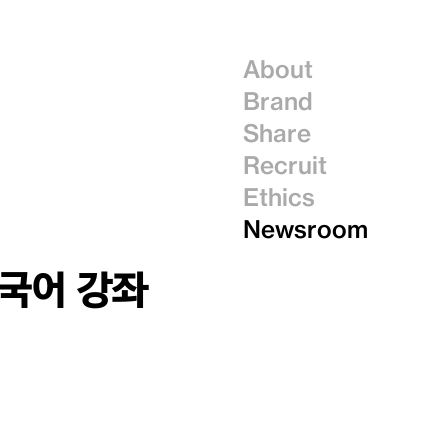
About
Brand
Share
Recruit
Ethics
Newsroom
중국어 강좌