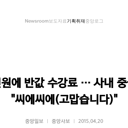
Newsroom
보도자료
기획취재
중앙로그
원에 반값 수강료 … 사내 
"씨에씨에(고맙습니다)"
중앙일보
중앙사보
2015.04.20