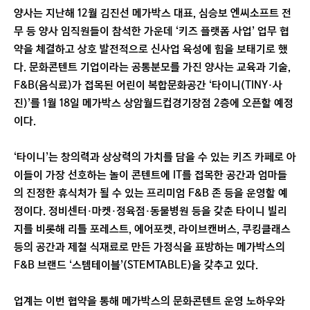
양사는 지난해 12월 김진선 메가박스 대표, 심승보 엔씨소프트 전
무 등 양사 임직원들이 참석한 가운데 ‘키즈 플랫폼 사업’ 업무 협
약을 체결하고 상호 발전적으로 신사업 육성에 힘을 보태기로 했
다. 문화콘텐트 기업이라는 공통분모를 가진 양사는 교육과 기술,
F&B(음식료)가 접목된 어린이 복합문화공간 ‘타이니(TINY·사
진)’를 1월 18일 메가박스 상암월드컵경기장점 2층에 오픈할 예정
이다.
‘타이니’는 창의력과 상상력의 가치를 담을 수 있는 키즈 카페로 아
이들이 가장 선호하는 놀이 콘텐트에 IT를 접목한 공간과 엄마들
의 진정한 휴식처가 될 수 있는 프리미엄 F&B 존 등을 운영할 예
정이다. 정비센터·마켓·정육점·동물병원 등을 갖춘 타이니 빌리
지를 비롯해 리틀 포레스트, 에어포켓, 라이브캔버스, 쿠킹클래스
등의 공간과 제철 식재료로 만든 가정식을 표방하는 메가박스의
F&B 브랜드 ‘스템테이블’(STEMTABLE)을 갖추고 있다.
업계는 이번 협약을 통해 메가박스의 문화콘텐트 운영 노하우와