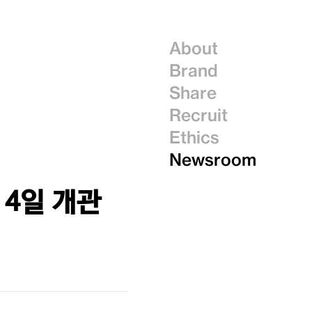
About
Brand
Share
Recruit
Ethics
Newsroom
 4일 개관