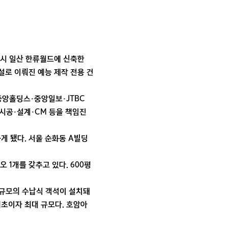
고양시 일산 한류월드에 신축한
설로 이뤄진 예능 제작 전용 건
 중앙홀딩스·중앙일보·JTBC
시공·설계·CM 등을 책임진
게 됐다. 서울 순화동 A빌딩
오 1개를 갖추고 있다. 600평
 규모의 수납식 객석이 설치돼
최초이자 최대 규모다. 호암아