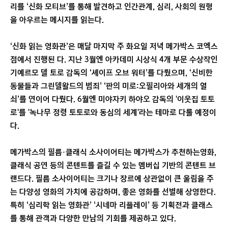
리를 ‘신화 모티브’를 통해 발견하고 인간관계, 심리, 사회의 원형
을 아우르는 메시지를 읽는다.
‘신화 읽는 영화관’은 매달 마지막 주 화요일 저녁 메가박스 코엑스
점에서 진행된 다. 지난 3월엔 아카데미 시상식 4개 부문 수상작인
기예르모 델 토로 감독의 ‘셰이프 오브 워터’를 다뤘으며, ‘신비한
동물들과 그린델왈드의 범죄’ ‘판의 미로:오필리아와 세개의 열
쇠’를 연이어 다뤘다. 6월엔 미야자키 하야오 감독의 '이웃집 토토
로'를 '녹나무 정령 토토로와 동심의 세계'라는 테마로 다룰 예정이
다.
메가박스의 필름·클래식 소사이어티는 메가박스가 추천하는영화,
클래식 공연 등의 콘텐트를 즐길 수 있는 멤버십 기반의 콘텐트 브
랜드다. 필름 소사이어티는 크기나 장르에 상관없이 큰 울림을 주
는 다양성 영화의 가치에 공감하며, 좋은 영화를 선별해 상영한다.
특히 ‘심리학 읽는 영화관’ ‘시네마 리플레이’ 등 기획전과 클래스
를 통해 관객과 다양한 만남의 기회를 제공하고 있다.