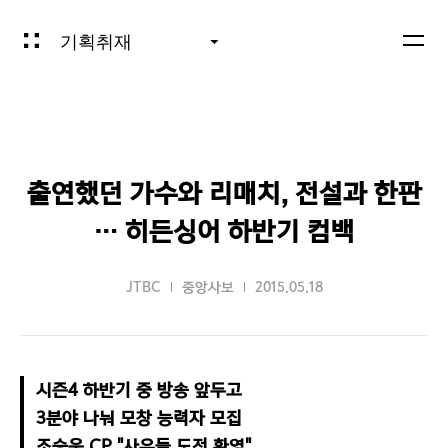
기획취재
출연했던 가수와 리매치, 전설과 한판
… 히든싱어 하반기 컴백
JTBC
중앙사보
2015.05.18
시즌4 하반기 중 방송 앞두고

3분야 나눠 모창 능력자 모집

조승욱 CP "사우들 도전 환영" 