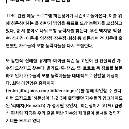
JTBC 간판 예능 프로그램 히든싱어가 시즌4로 돌아온다. 이를 위
해 히든싱어4는 올 하반기 방영을 목표로 모창 능력자를 모집하고
있다. 총 세 분야로 나눠 모창 능력자를 찾는다. 우선 백지영·박정
현·성시경·이문세·임창정·장윤정·휘성 등 히든싱어 전 시즌에 출
연했던 가수들의 모창 능력자들을 다시 모집한다.
또 김현식·신해철·유재하·마이클 잭슨 등 고인이 된 전설적인 가
수의 모창자도 찾는다. 발라드·록·댄스·랩·트로트 등 장르를 불문
하고 인기 가수들의 모창 능력자들을 대대적으로 선발할 예정이
다. 희망 라인업은 홈페이지
(enter.jtbc.joins.com/hiddensinger4)를 통해 확인할 수 있다.
이번 모집으로 ‘히든싱어’ 1·2·3에 출연했던 가수들의 업그레이드
된 ‘리매치(Rematch)’가 성사될 것인지, ‘히든싱어2’ 고(故) 김광
석 편처럼 지금은 우리 곁을 떠난 가수와 재대결이 펼쳐질 것인지
기대를 모으고 있다.