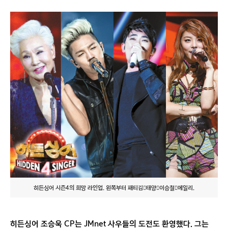
히든싱어 시즌4의 희망 라인업. 왼쪽부터 패티김태양이승철에일리.
히든싱어 조승욱 CP는 JMnet 사우들의 도전도 환영했다. 그는