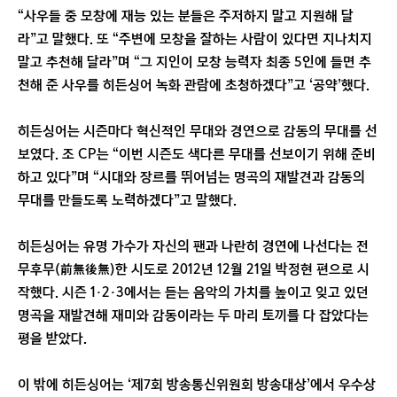
“사우들 중 모창에 재능 있는 분들은 주저하지 말고 지원해 달
라”고 말했다. 또 “주변에 모창을 잘하는 사람이 있다면 지나치지
말고 추천해 달라”며 “그 지인이 모창 능력자 최종 5인에 들면 추
천해 준 사우를 히든싱어 녹화 관람에 초청하겠다”고 ‘공약’했다.
히든싱어는 시즌마다 혁신적인 무대와 경연으로 감동의 무대를 선
보였다. 조 CP는 “이번 시즌도 색다른 무대를 선보이기 위해 준비
하고 있다”며 “시대와 장르를 뛰어넘는 명곡의 재발견과 감동의
무대를 만들도록 노력하겠다”고 말했다.
히든싱어는 유명 가수가 자신의 팬과 나란히 경연에 나선다는 전
무후무(前無後無)한 시도로 2012년 12월 21일 박정현 편으로 시
작했다. 시즌 1·2·3에서는 듣는 음악의 가치를 높이고 잊고 있던
명곡을 재발견해 재미와 감동이라는 두 마리 토끼를 다 잡았다는
평을 받았다.
이 밖에 히든싱어는 ‘제7회 방송통신위원회 방송대상’에서 우수상