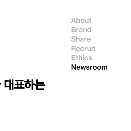
About
Brand
Share
Recruit
Ethics
Newsroom
아 대표하는