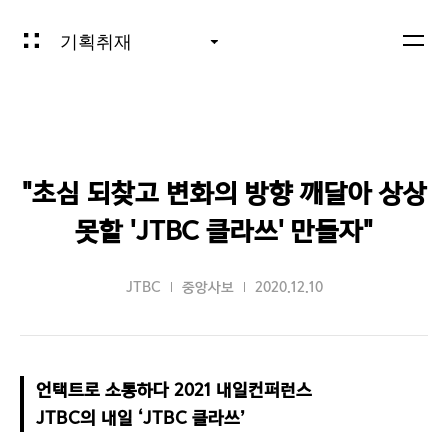
기획취재
"초심 되찾고 변화의 방향 깨달아 상상
못할 'JTBC 클라쓰' 만들자"
JTBC
중앙사보
2020.12.10
언택트로 소통하다 2021 내일컨퍼런스

JTBC의 내일 ‘JTBC 클라쓰’