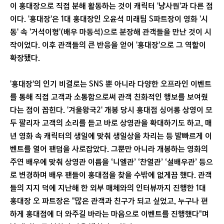
이 홍대장으로 직접 분해 활동하는 것이 캐릭터 '냥사원'과 다른 점
이다. '홍대장'은 1대 홍대장인 오윤석 미래팀 S파트장이 영화 '시
동' 속 '거석이형'(배우 마동석)으로 분장해 관객들을 만난 것이 시
작이었다. 이후 관객들의 큰 반응을 얻어 '홍대장'으로 그 역할이
확장됐다.
'홍대장'의 인기 비결로는 SNS 뿐 아니라 다양한 오프라인 이벤트
를 통해 직접 고객과 소통함으로써 관객 친화적인 행보를 보여줬
다는 점이 꼽힌다. '겨울왕국2' 개봉 당시 홍대점 싱어롱 상영이 모
두 팔리자 고객의 소리를 듣고 바로 상영관을 확대하기도 하고, 매
년 영화 속 캐릭터의 생일에 맞춰 생일상을 차리는 등 발빠르게 이
벤트를 열어 팬덤을 사로잡았다. 그뿐만 아니라 개봉하는 영화의
주연 배우에 맞춰 상영관 이름을 ‘니엘관’ ‘찬열관’ ‘설배우관’ 등으
로 변경하며 배우 팬들이 홍대점을 찾을 수밖에 없게끔 했다. 관객
들의 지지 덕에 지난해 한 외부 매체와의 인터뷰까지 진행한 1대
홍대장 오 파트장은 "많은 관객과 친구가 되고 싶었고, 누구나 편
하게 홍대점에 더 와주길 바라는 마음으로 이벤트를 진행했다"며