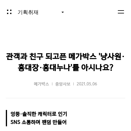
기획취재
관객과 친구 되고픈 메가박스 '냥사원·
홍대장·홍대누나'를 아시나요?
메가박스
중앙사보
2021.05.06
엉뚱·솔직한 캐릭터로 인기

SNS 소통하며 팬덤 만들어