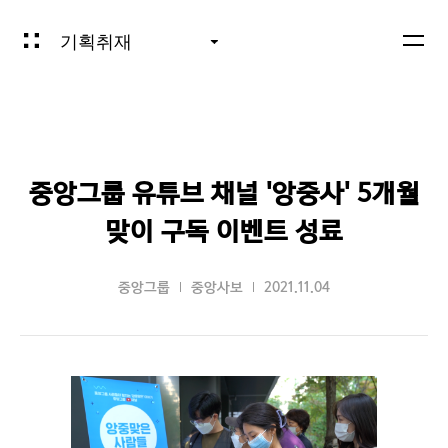
기획취재
중앙그룹 유튜브 채널 '앙중사' 5개월
맞이 구독 이벤트 성료
중앙그룹
중앙사보
2021.11.04