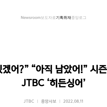
Newsroom
보도자료
기획취재
중앙로그
있겠어?” “아직 남았어!” 시
JTBC ‘히든싱어’
JTBC
중앙사보
2022.08.11