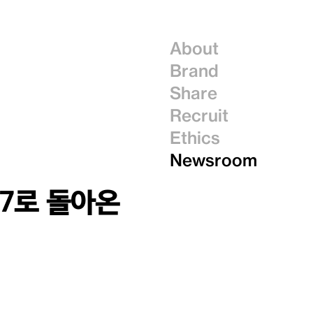
About
Brand
Share
Recruit
Ethics
Newsroom
즌7로 돌아온