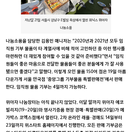
지난달 21일 서울시 강남구 E빌딩 옥상에서 열린 휘닉스 위아자
나눔소풍
나눔소풍을 담당한 김용민 매니저는 “2020년과 2021년 모두 임
직원 기부 물품이 타 계열사에 비해 적어 고민하던 중 이런 행사를
마련하면 더 재밌게 참여할 수 있을 것 같아 준비했다”면서 “임직
원들이 좋은 마음으로 전달한 물품들이 좋은 분들에게 가 잘 사용
됐으면 좋겠다”고 말했다. 이렇게 모인 물품 150여 점은 19일 아름
다운가게 서울 안국점 ‘중앙그룹 기부물품 특별판매전’에서 판매
한다. 임직원 물품 기부는 4일까지 가능하다.
위아자 나눔장터는 아직 끝나지 않았다. 이달 말까지 위아자 에코
빌리지(19~20일)와 명사기증품 현장 경매·특별판매(20일)가 메
가박스 코엑스점에서 열린다. 2차 온라인 래플·경매도 14일부터
23일까지 위스타트 홈페이지에서 진행한다. 모든 판매 기부금은