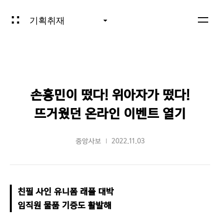
기획취재
손흥민이 떴다! 위아자가 떴다!
뜨거웠던 온라인 이벤트 열기
중앙사보
2022.11.03
친필 사인 유니폼 래플 대박

임직원 물품 기증도 활발해