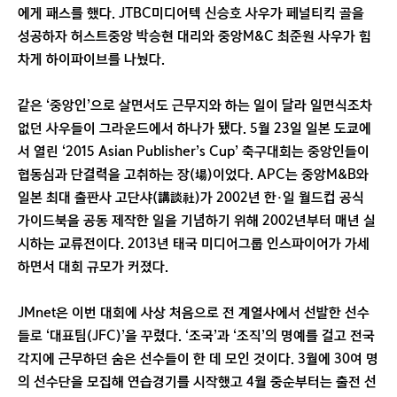
에게 패스를 했다. JTBC미디어텍 신승호 사우가 페널티킥 골을
성공하자 허스트중앙 박승현 대리와 중앙M&C 최준원 사우가 힘
차게 하이파이브를 나눴다.
같은 ‘중앙인’으로 살면서도 근무지와 하는 일이 달라 일면식조차
없던 사우들이 그라운드에서 하나가 됐다. 5월 23일 일본 도쿄에
서 열린 ‘2015 Asian Publisher’s Cup’ 축구대회는 중앙인들이
협동심과 단결력을 고취하는 장(場)이었다. APC는 중앙M&B와
일본 최대 출판사 고단샤(講談社)가 2002년 한·일 월드컵 공식
가이드북을 공동 제작한 일을 기념하기 위해 2002년부터 매년 실
시하는 교류전이다. 2013년 태국 미디어그룹 인스파이어가 가세
하면서 대회 규모가 커졌다.
JMnet은 이번 대회에 사상 처음으로 전 계열사에서 선발한 선수
들로 ‘대표팀(JFC)’을 꾸렸다. ‘조국’과 ‘조직’의 명예를 걸고 전국
각지에 근무하던 숨은 선수들이 한 데 모인 것이다. 3월에 30여 명
의 선수단을 모집해 연습경기를 시작했고 4월 중순부터는 출전 선