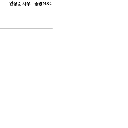
안상순 사우
중앙M&C