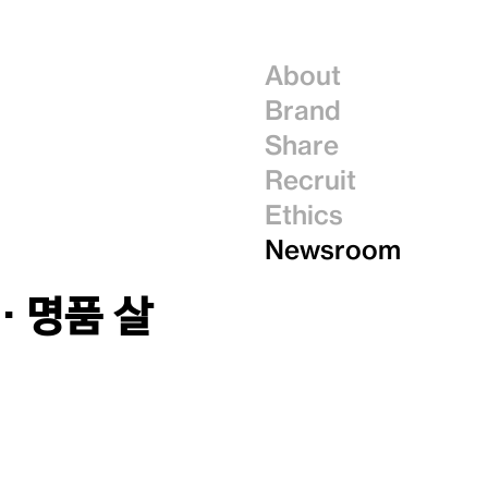
About
Brand
Share
Recruit
Ethics
Newsroom
… 명품 살