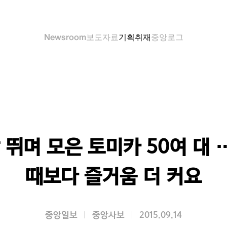
Newsroom
보도자료
기획취재
중앙로그
뛰며 모은 토미카 50여 대 
때보다 즐거움 더 커요
중앙일보
중앙사보
2015.09.14