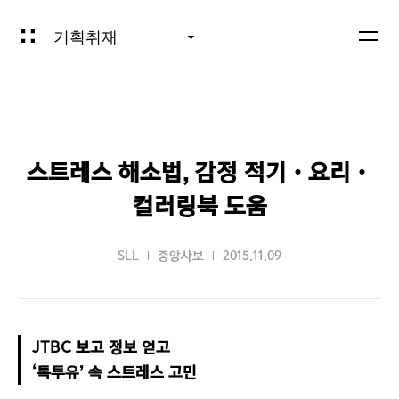
기획취재
스트레스 해소법, 감정 적기‧요리‧
컬러링북 도움
SLL
중앙사보
2015.11.09
JTBC 보고 정보 얻고

‘톡투유’ 속 스트레스 고민 