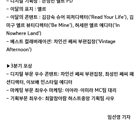
- 디지털 기획상 : 손정민 엘르 PD
- 이달의 표지 : 엘르
- 이달의 콘텐트 : 김강숙 슈어 피처디렉터(‘Read Your Life’), 김
미구 엘르 뷰티디렉터(‘Be Mine’), 허세련 엘르 에디터(‘In
Nowhere Land’)
- 베스트 컬래버레이션: 차인선 쎄씨 부편집장(‘Vintage
Afternoon’)
▶3분기 포상
- 디지털 부문 우수 콘텐트: 차인선 쎄씨 부편집장, 최성민 쎄씨 패
션디렉터, 이보배 인스타일 에디터
- 마케팅 부문 최우수 마케팅: 이아라·이미라 MC팀 대리
- 기획부문 최우수: 최알참아람 허스트중앙 기획팀 사우
임선영 기자