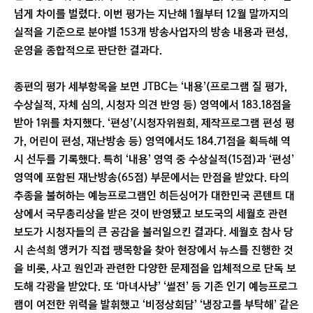
넘게 차이를 벌렸다. 이번 평가는 지난해 1월부터 12월 말까지의
실적을 기준으로 분야별 153개 방송사업자의 방송 내용과 편성,
운영을 종합적으로 판단한 결과다.
종편의 평가 세부항목을 보면 JTBC는 ‘내용’(프로그램 질 평가,
수상실적, 자체 심의, 시청자 의견 반영 등) 영역에서 183.18점을
받아 1위를 차지했다. ‘편성’(시청자위원회, 제작프로그램 편성 평
가, 어린이 편성, 재난방송 등) 영역에서도 184.71점을 획득해 역
시 선두를 기록했다. 특히 ‘내용’ 영역 중 수상실적(15점)과 ‘편성’
영역에 포함된 재난방송(65점) 부문에서는 만점을 받았다. 타의
추종을 불허하는 예능프로그램인 히든싱어가 대한민국 콘텐트 대
상에서 국무총리상을 받은 것이 반영됐고 보도국의 세월호 관련
보도가 시청자들의 큰 공감을 불러일으킨 결과다. 세월호 참사 당
시 손석희 앵커가 직접 팽목항을 찾아 현장에서 뉴스를 진행한 것
을 비롯, 사고 원인과 관련한 다양한 문제점을 입체적으로 단독 보
도해 각광을 받았다. 또 ‘마녀사냥’ ‘썰전’ 등 기존 인기 예능프로그
램이 여전한 위력을 발휘했고 ‘비정상회담’ ‘냉장고를 부탁해’ 같은