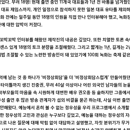
었다. 무려 18명! 현재 출연 중인 11개국 대표들과 1년 전 바통을 넘겨줬
 대표 제임스까지. 개인 일정으로 참석하지 못한 일본 대표 유타를 제외
녹화 전에는 일주일 동안 18명의 인원을 직접 만나 인터뷰해야 했고, 녹화
간에 대한 압박이 커졌다.
 꼬박꼬박 인터뷰를 해왔던 제작진의 내공은 깊었다. 또한 치열한 토론 속
센스 있게 18명의 토크 분량을 조절해줬다. 그리고 짧게는 1년, 길게는 2
제법 조절할 수 있는 노련한 방송인이 돼 있었기에 100회 녹화는 축제 같
기억에 남는 것 중 하나가 ‘비정상회담’을 더 ‘비정상회담스럽게’ 만들어줬던
는 타이틀까지 생긴 진중권, 무려 40살 이상이나 어린 외국인 남자들의 눈
 학부모들의 마음을 속 시원하게 대변한 배우 권오중 등 숱하지만 그중에서
우성 출연 후 많은 방송 관계자가 섭외 비결을 묻곤 하는데, 사실 이번 
안해왔다. 예능에서 흔히 볼 수 없는 정우성을 우리 프로그램에서 소개할 
한 정우성의 고민과 관심은 누구보다 깊었고, 예능을 대하는 정우성의 자
로 나온 질문에 대해 막힘 없이 대답하고 설명했고, 자칫 분위기가 무거