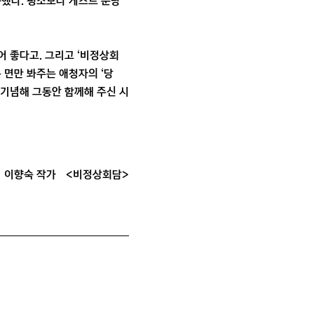
화했다. 평소보다 게스트 분량
어 좋다고. 그리고 ‘비정상회
 면만 봐주는 애청자의 ‘당
를 기념해 그동안 함께해 주신 시
이향숙 작가
<비정상회담>