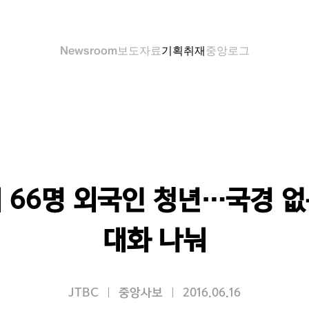
Newsroom
보도자료
기획취재
중앙로그
 66명 외국인 청년…국경 
대화 나눠
JTBC
중앙사보
2016.06.16