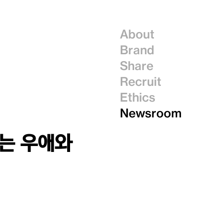
About
Brand
Share
Recruit
Ethics
Newsroom
없는 우애와