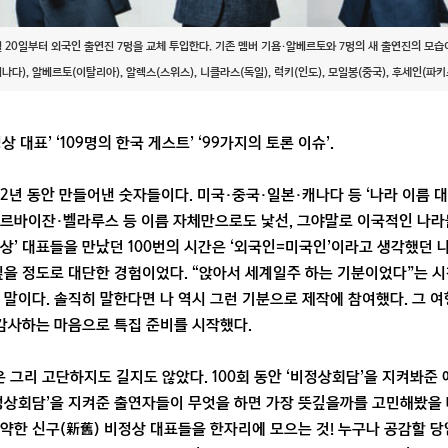
 20일부터 외국인 출연진 7명을 교체 투입한다. 기존 멤버 기욤·알베르토와 7명의 새 출연진의 모습
캐나다), 알베르토(이탈리아), 알렉스(스위스), 니클라스(독일), 럭키(인도), 모일봉(중국), 후세인(파키
상 대표’ ‘109명의 한국 게스트’ ‘99가지의 토론 이슈’.
 2년 동안 만들어낸 숫자들이다. 미국·중국·일본·캐나다 등 ‘나라 이름 
르바이잔·벨라루스 등 이름 자체만으로도 낯선, 그야말로 이국적인 나라들
상’ 대표들을 만났던 100번의 시간은 ‘외국인=미국인’이라고 생각했던 
 싶을 정도로 대단한 경험이었다. “앉아서 세계일주 하는 기분이었다”는
 말이다. 솔직히 말한다면 나 역시 그런 기분으로 제작에 참여했다. 그 여
 감사하는 마음으로 특집 준비를 시작했다.
은 그리 고단하지도 길지도 않았다. 100회 동안 ‘비정상회담’을 지켜봐준
‘비정상회담’을 지켜준 출연자들이 무엇을 하면 가장 뜻깊을까를 고민해봤을
약한 신구(新舊) 비정상 대표들을 한자리에 모으는 것! 누구나 공감할 