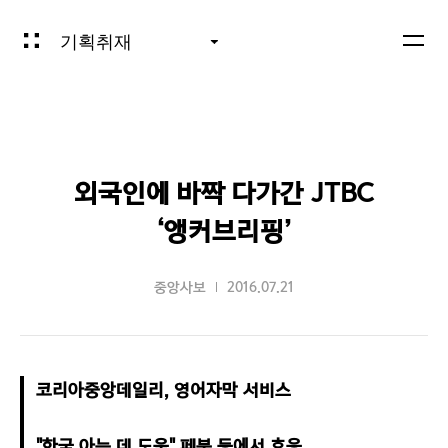
기획취재
외국인에 바짝 다가간 JTBC
‘앵커브리핑’
중앙사보
2016.07.21
코리아중앙데일리, 영어자막 서비스

"한국 아는 데 도움" 페북 등에서 호응