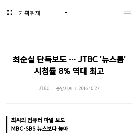
기획취재
최순실 단독보도 … JTBC '뉴스룸'
시청률 8% 역대 최고
JTBC
중앙사보
2016.10.27
최씨의 컴퓨터 파일 보도

MBC·SBS 뉴스보다 높아