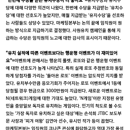
“한번에 수당을 받는 유치수당이 더 좋아요”=
유치수당과 유지수
당에 대해 다양한 의견이 나왔다. 한번에 수당을 지급받는 ‘유치수
당’에 대한 선호도가 높았지만, 매월 지급받는 ‘유지수당’을 선호하
는 사람들도 상당수 있었다. 마케팅본부는 논의 끝에 임직원이 원
하는 방식으로 지급하기로 결정했다. 사원유치 캠페인을 통해 지
급하는 수당은 임직원의 노고에 대한 감사의 표시이기 때문이다.
“유치 실적에 따른 이벤트보다는 행운형 이벤트가 더 재미있어
요”=
이벤트에 관해서는 행운의 룰렛, 로또와 같은 행운형 이벤트
에 대한 선호도가 높게 나타났다. 특히 실제 로또 추첨번호와 동일
하게 당첨자를 가리는 ‘돌아온 로또’ 이벤트는 압도적인 지지를 받
았다. 유치부수만큼 응모기회가 주어지는 로또 이벤트에서 1등에
당첨될 경우 현금으로 3000만원이 지급된다. 새로운 이벤트로는
N(네트워크)게임에 대한 기대도 높았다. ‘N게임’이란 지정된 유명
인을 중앙일보 독자로 유치하는 게임이다. 인기의 척도로 볼 수도
있는 ‘가장 독자로 유치하고 싶은 대상’에는 손석희 JTBC 보도부
문 사장과 ‘피겨 여왕’ 김연아 선수, 유시민 작가 등이 꼽혔다.
마케팅본부는 임직원의 크나큰 관심에 화답하고자 역대 가장 풍성