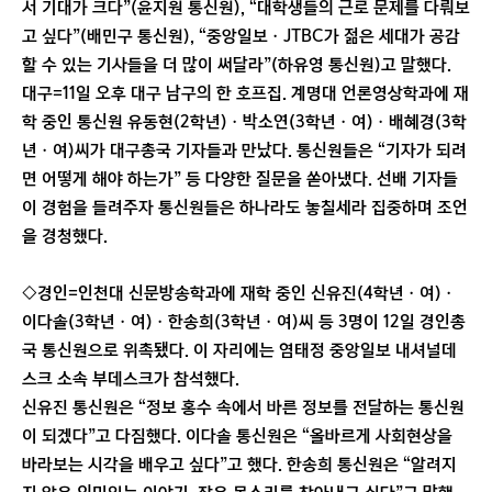
서 기대가 크다”(윤지원 통신원), “대학생들의 근로 문제를 다뤄보
고 싶다”(배민구 통신원), “중앙일보ㆍJTBC가 젊은 세대가 공감
할 수 있는 기사들을 더 많이 써달라”(하유영 통신원)고 말했다.
대구=11일 오후 대구 남구의 한 호프집. 계명대 언론영상학과에 재
학 중인 통신원 유동현(2학년)ㆍ박소연(3학년ㆍ여)ㆍ배혜경(3학
년ㆍ여)씨가 대구총국 기자들과 만났다. 통신원들은 “기자가 되려
면 어떻게 해야 하는가” 등 다양한 질문을 쏟아냈다. 선배 기자들
이 경험을 들려주자 통신원들은 하나라도 놓칠세라 집중하며 조언
을 경청했다.
◇경인=인천대 신문방송학과에 재학 중인 신유진(4학년ㆍ여)ㆍ
이다솔(3학년ㆍ여)ㆍ한송희(3학년ㆍ여)씨 등 3명이 12일 경인총
국 통신원으로 위촉됐다. 이 자리에는 염태정 중앙일보 내셔널데
스크 소속 부데스크가 참석했다.
신유진 통신원은 “정보 홍수 속에서 바른 정보를 전달하는 통신원
이 되겠다”고 다짐했다. 이다솔 통신원은 “올바르게 사회현상을
바라보는 시각을 배우고 싶다”고 했다. 한송희 통신원은 “알려지