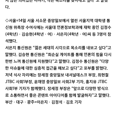
지 않은 의미있는 이야기, 작은 목소리를 찾아내고 싶다”고 말했
다.
◇서울=14일 서울 서소문 중앙일보에서 열린 서울지역 대학생 통
신원 위촉장 수여식에는 서울대 언론정보학과에 재학 중인 김정수
(4학년)ㆍ김승현(4학년ㆍ여)ㆍ서은지(4학년ㆍ여)씨 등 3명이 참
석했다.
서은지 통신원은 “젊은 세대의 시각으로 목소리를 내보고 싶다”고
말했다. 김승현 통신원은 “최순실 게이트를 통해 언론의 힘을 다시
한번 느껴 통신원에 지원했다”고 말했다. 김정수 통신원은 “다양
한 이슈들에 대한 심층적 접근을 해보고 싶다”고 포부를 밝혔다.
저녁 식사 자리에는 장세정 중앙일보 내셔널데스크 부장, 최현철
JTBC 사회1부장, 윤재영 중앙일보 사회2부 기자, 홍지유 JTBC
사회1부 기자가 함께했다. 장세정 부장은 “앞으로 다양한 방식으
로 소통하면서 좋은 콘텐트 아이디어를 함께 발굴하자”고 말했다.
부산ㆍ대구ㆍ광주=이은지ㆍ김정석ㆍ김호 기자