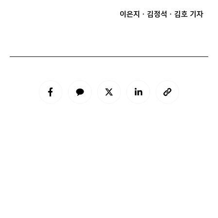
이은지ㆍ김정석ㆍ김호 기자