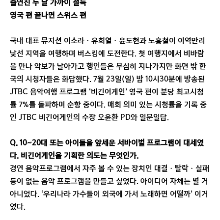
출연진 두 달 가까이 설득
영국 편 끝나면 스위스 편
국내 대표 뮤지션 이소라ㆍ유희열ㆍ윤도현과 노홍철이 이역만리
낯선 지역을 여행하며 버스킹에 도전한다. 첫 여행지에서 비바람
을 만나 악보가 날아가고 행인들은 무심히 지나가지만 화면 밖 한
국의 시청자들은 화답했다. 7월 23일(일) 밤 10시30분에 방송된
JTBC 음악여행 프로그램 ‘비긴어게인’ 영국 편이 분당 최고시청
률 7%를 돌파하며 순항 중이다. 매회 의미 있는 시청률을 기록 중
인 JTBC 비긴어게인의 수장 오윤환 PD와 일문일답.
Q. 10~20대 또는 아이돌을 앞세운 서바이벌 프로그램이 대세였
다. 비긴어게인을 기획한 의도는 무엇인가.
경연 음악프로그램에서 자주 볼 수 있는 장치인 대결ㆍ탈락ㆍ실패
등이 없는 음악 프로그램을 만들고 싶었다. 아이디어 자체는 별 거
아니었다. ‘우리나라 가수들이 외국에 가서 노래하면 어떨까’ 이거
였다.