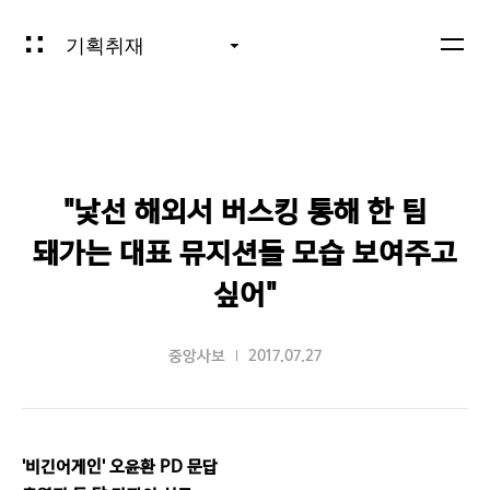
기획취재
"낯선 해외서 버스킹 통해 한 팀
돼가는 대표 뮤지션들 모습 보여주고
싶어"
중앙사보
2017.07.27
'비긴어게인' 오윤환 PD 문답