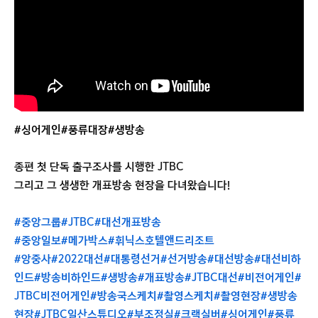
#싱어게인
#풍류대장
#생방송
종편 첫 단독 출구조사를 시행한 JTBC
그리고 그 생생한 개표방송 현장을 다녀왔습니다!
#중앙그룹
#JTBC
#대선개표방송
#중앙일보
#메가박스
#휘닉스호텔앤드리조트
#앙중사
#2022대선
#대통령선거
#선거방송
#대선방송
#대선비하
인드
#방송비하인드
#생방송
#개표방송
#JTBC대선
#비전어게인
#
JTBC비전어게인
#방송국스케치
#촬영스케치
#촬영현장
#생방송
현장
#JTBC일산스튜디오
#부조정실
#크랙실버
#싱어게인
#풍류