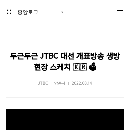
중앙로그
두근두근 JTBC 대선 개표방송 생방
현장 스케치 🇰🇷 🗳
JTBC
앙중사
2022.03.14