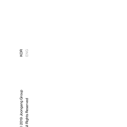
KOR
ENG
© 2019 Joongang Group
All Rights Reserved