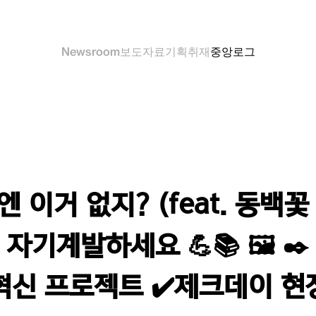
Newsroom
보도자료
기획취재
중앙로그
엔 이거 없지? (feat. 동백꽃
자기계발하세요 💪📚 🖼 
혁신 프로젝트 ✔제크데이 현