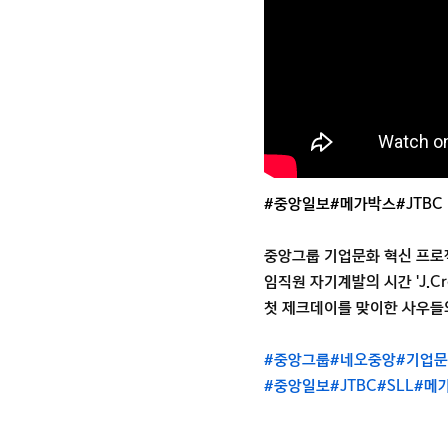
#중앙일보
#메가박스
#JTBC
중앙그룹 기업문화 혁신 프로
임직원 자기계발의 시간 'J.Cre
첫 제크데이를 맞이한 사우들의
#중앙그룹
#네오중앙
#기업
#중앙일보
#JTBC
#SLL
#메