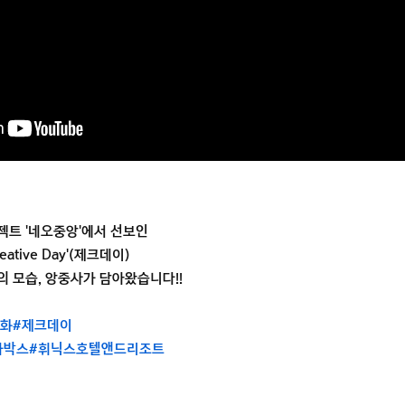
젝트 '네오중앙'에서 선보인
ative Day'(제크데이)
 모습, 앙중사가 담아왔습니다!!
문화
#제크데이
가박스
#휘닉스호텔앤드리조트