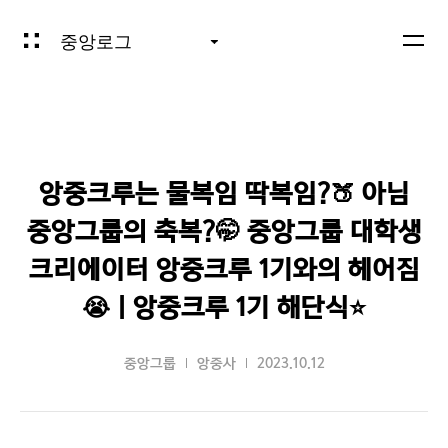
중앙로그
앙중크루는 물복임 딱복임?🍑 아님
중앙그룹의 축복?🤭 중앙그룹 대학생
크리에이터 앙중크루 1기와의 헤어짐
😭 | 앙중크루 1기 해단식⭐
중앙그룹
앙중사
2023.10.12