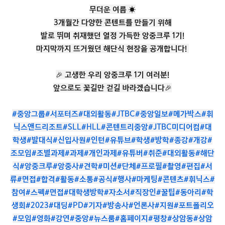
무더운 여름 ☀
3개월간 다양한 콘텐트를 만들기 위해
발로 뛰며 취재했던 열정 가득한 앙중크루 1기!
마지막까지 뜨거웠던 해단식 현장을 공개합니다! ​
🎉 고생한 우리 앙중크루 1기 여러분!
앞으로도 꽃길만 걷길 바라겠습니다🎉
#중앙그룹
#서포터즈
#대외활동
#JTBC
#중앙일보
#메가박스
#휘
닉스앤드리조트
#SLL
#HLL
#콘텐트리중앙
#JTBC미디어컴
#대
학생
#발대식
#신입사원
#인턴
#유튜브
#학생
#방학
#종강
#개강
#
조모임
#조별과제
#과제
#개인과제
#유튜버
#취준
#대외활동
#해단
식
#앙중크루
#앙중사
#견학
#미션
#단체
#프로필
#촬영
#편집
#서
류
#면접
#합격
#활동
#소통
#공식
#행사
#마케팅
#콘텐츠
#휘닉스
#
참여
#스펙
#면접
#대학생방학
#자소서
#직장인
#꿀팁
#동아리
#학
생회
#2023
#대딩
#PD
#기자
#방송사
#언론사
#지원
#포트폴리오
#모임
#영화
#강연
#중앙
#뉴스룸
#홈페이지
#평창
#상암동
#상암