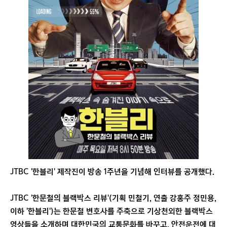
JTBC '한블리' 제작진이 방송 1주년을 기념해 인터뷰를 공개했다.
JTBC '한문철의 블랙박스 리뷰'(기획 민철기, 연출 강홍주 정민용,
이하 '한블리')는 한문철 변호사를 주축으로 기상천외한 블랙박스
영상들을 소개하며 대한민국의 교통문화를 바꾸고, 안전운전에 대